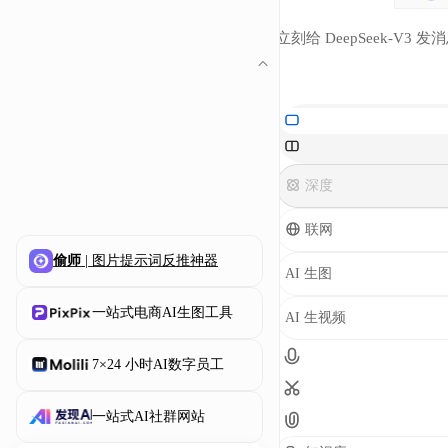
立刻给 DeepSeek-V3 发
深度
联网
偷师
| 图片提示词反推神器
AI 生图
国内可
一站式电商AI生图工具
AI 生视频
有什
Nano
7×24 小时AI数字员工
sor
一站式AI社群网站
哪些平